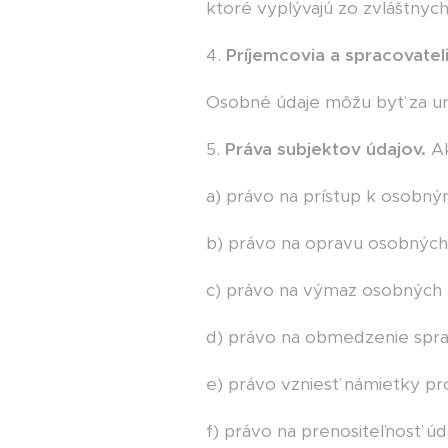
ktoré vyplývajú zo zvláštnyc
4.
Príjemcovia a spracovatel
Osobné údaje môžu byť za u
5.
Práva subjektov údajov.
Ak
a) právo na prístup k osobn
b) právo na opravu osobných
c) právo na výmaz osobných 
d) právo na obmedzenie spra
e) právo vzniesť námietky pr
f) právo na prenositeľnosť úd