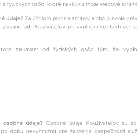
a fyzických osôb, ktoré navštívia moje webové stránk
é údaje?
Za účelom plnenia zmluvy alebo plnenia prá
ískané od Používateľov pri vyplnení kontaktných a
ktoré získavam od fyzických osôb tým, že vyplni
 osobné údaje?
Osobné údaje Používateľov sú sp
o dobu nevyhnutnú pre zaistenie bezpečnosti služb