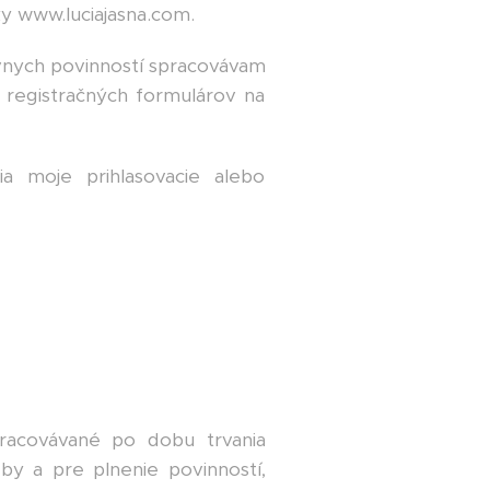
y www.luciajasna.com.
vnych povinností spracovávam
 registračných formulárov na
a moje prihlasovacie alebo
racovávané po dobu trvania
y a pre plnenie povinností,