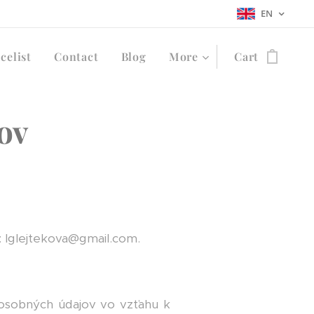
EN
celist
Contact
Blog
More
Cart
ov
l: lglejtekova@gmail.com.
 osobných údajov vo vzťahu k