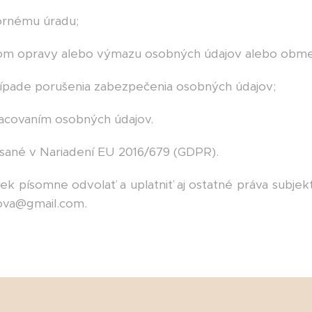
zornému úradu;
dom opravy alebo výmazu osobných údajov alebo obme
prípade porušenia zabezpečenia osobných údajov;
pracovaním osobných údajov.
sané v Nariadení EU 2016/679 (GDPR).
 písomne odvolať a uplatniť aj ostatné práva subjektu
kova@gmail.com.