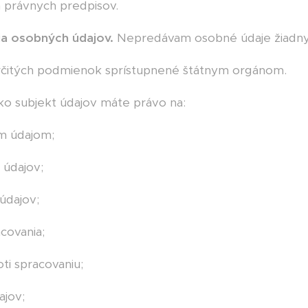
h právnych predpisov.
ia osobných údajov
.
Nepredávam osobné údaje žiadn
rčitých podmienok sprístupnené štátnym orgánom.
o subjekt údajov máte právo na:
ým údajom;
 údajov;
údajov;
covania;
oti spracovaniu;
ajov;