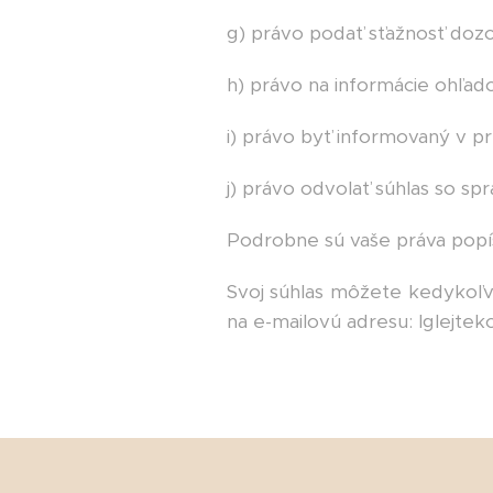
g) právo podať sťažnosť do
h) právo na informácie ohľa
i) právo byť informovaný v 
j) právo odvolať súhlas so s
Podrobne sú vaše práva popí
Svoj súhlas môžete kedykoľvek
na e-mailovú adresu: lglejte