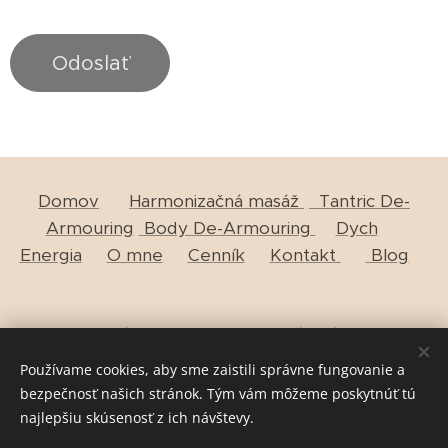
Odoslať
Domov
Harmonizačná masáž
Tantric De-
Armouring
Body De-Armouring
Dych
Energia
O mne
Cenník
Kontakt
Blog
Zásady ochrany osobných údajov
Používame cookies, aby sme zaistili správne fungovanie a
bezpečnosť našich stránok. Tým vám môžeme poskytnúť tú
najlepšiu skúsenosť z ich návštevy.
Všetky práva vyhradené
©Lucia Jasna 2022