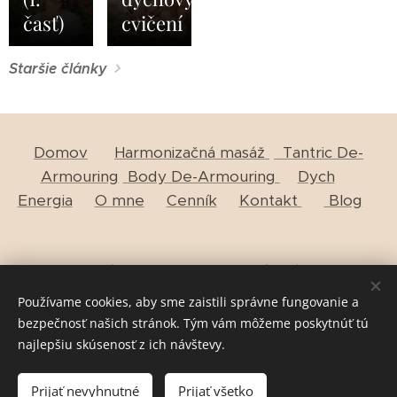
časť)
cvičení
Staršie články
Domov
Harmonizačná masáž
Tantric De-
Armouring
Body De-Armouring
Dych
Energia
O mne
Cenník
Kontakt
Blog
Zásady ochrany osobných údajov
Používame cookies, aby sme zaistili správne fungovanie a
bezpečnosť našich stránok. Tým vám môžeme poskytnúť tú
najlepšiu skúsenosť z ich návštevy.
Všetky práva vyhradené
©Lucia Jasna 2022
Cookies
Prijať nevyhnutné
Prijať všetko